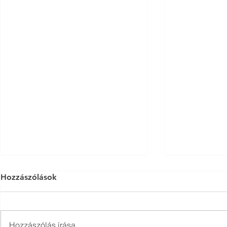
Az Esztergomi Közösség
TOP CLLD H
Hozzászólások
által kiírt pályázatok:
Hozzászólás írása...