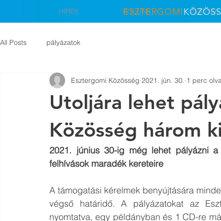
ESZTERGOMI
KÖZÖS
HÍREK
RÓLUNK
ADATTÁR
All Posts
pályázatok
Esztergomi Közösség
2021. jún. 30.
1 perc olv
Utoljára lehet pál
Közösség három ki
2021. június 30-ig még lehet pályázni a
felhívások maradék kereteire
A támogatási kérelmek benyújtására minden
végső határidő. A pályázatokat az Esz
nyomtatva, egy példányban és 1 CD-re más