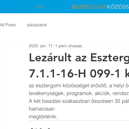
ESZTERGOMI
KÖZÖS
HÍREK
RÓLUNK
ADATTÁR
All Posts
pályázatok
2020. jan. 17.
1 perc olvasás
Lezárult az Eszte
7.1.1-16-H 099-1 k
az esztergomi közösséget erősítő, a helyi ö
tevékenységek, programok, akciók, rendez
A két beadási szakaszban összesen 35 pályá
hamarosan
megtörténik.