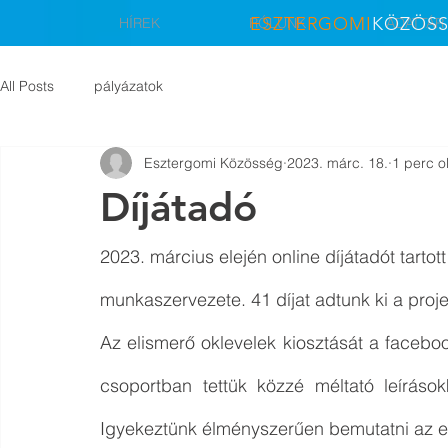
ESZTERGOMI
KÖZÖS
HÍREK
RÓLUNK
ADATTÁR
All Posts
pályázatok
Esztergomi Közösség
2023. márc. 18.
1 perc o
Díjátadó
2023. március elején online díjátadót tart
munkaszervezete. 41 díjat adtunk ki a proj
Az elismerő oklevelek kiosztását a facebo
csoportban tettük közzé méltató leírások
Igyekeztünk élményszerűen bemutatni az el